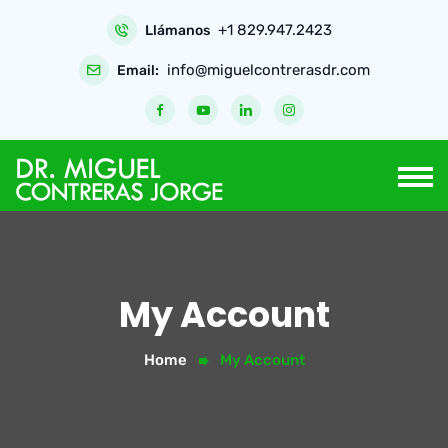
Skip
+1 829.947.2423
to
Llámanos
content
info@miguelcontrerasdr.com
Email:
My Account
Home
My Account