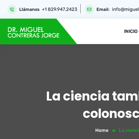
Skip
+1 829.947.2423
info@miguel
to
Llámanos
Email:
content
INICIO
La ciencia tam
colonos
Home
La cienc