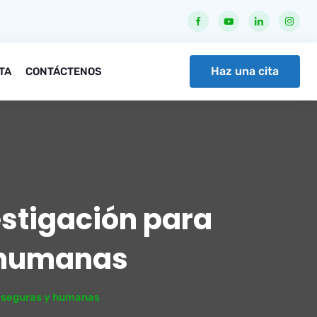
Haz una cita
ITA
CONTÁCTENOS
estigación para
 humanas
s seguras y humanas