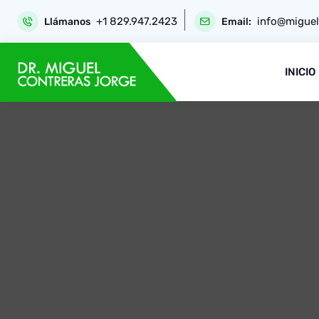
Skip
+1 829.947.2423
info@miguel
to
Llámanos
Email:
content
INICIO