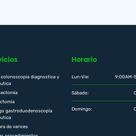
vicios
Horario
-colonoscopia diagnostica y
Lun-Vie:
9:00AM-
utica
ectomía
Sábado:
ectomía
Domingo:
go gastroduodenoscopía
utica
ra de varices
as procedimientos…