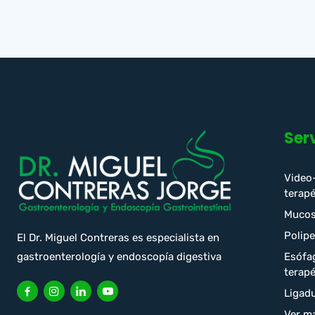
Ser
Video
terapé
Mucos
Polip
El Dr. Miguel Contreras es especialista en
gastroenterología y endoscopía digestiva
Esófa
terapé
Ligadu
Ver m