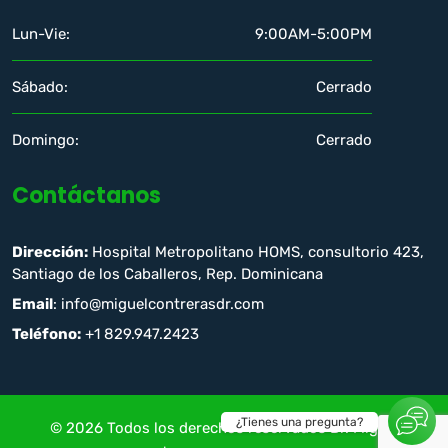
Lun-Vie:
9:00AM-5:00PM
Sábado:
Cerrado
Domingo:
Cerrado
Contáctanos
Dirección:
Hospital Metropolitano HOMS, consultorio 423,
Santiago de los Caballeros, Rep. Dominicana
Email
: info@miguelcontrerasdr.com
Teléfono:
+1 829.947.2423
¿Tienes una pregunta?
© 2026 Todos los derechos reservados Dr. Miguel