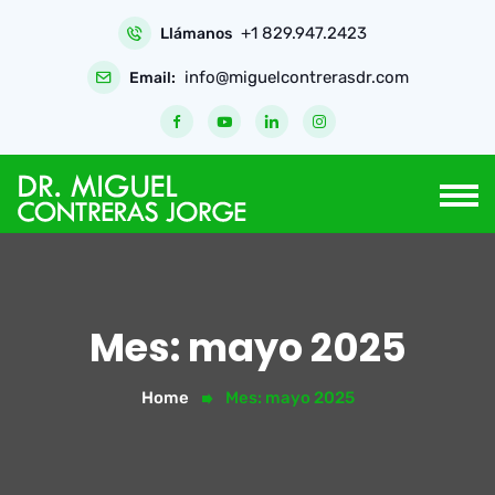
Skip
+1 829.947.2423
to
Llámanos
content
info@miguelcontrerasdr.com
Email:
Mes:
mayo 2025
Home
Mes:
mayo 2025